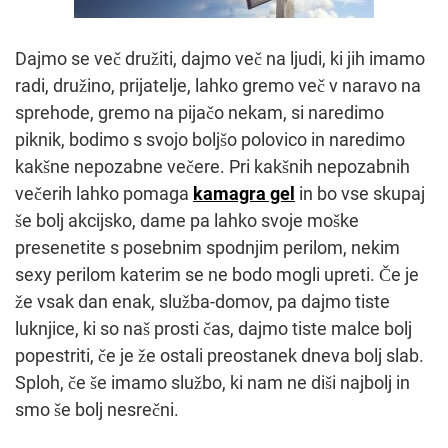
Dajmo se več družiti, dajmo več na ljudi, ki jih imamo
radi, družino, prijatelje, lahko gremo več v naravo na
sprehode, gremo na pijačo nekam, si naredimo
piknik, bodimo s svojo boljšo polovico in naredimo
kakšne nepozabne večere. Pri kakšnih nepozabnih
večerih lahko pomaga
kamagra gel
in bo vse skupaj
še bolj akcijsko, dame pa lahko svoje moške
presenetite s posebnim spodnjim perilom, nekim
sexy perilom katerim se ne bodo mogli upreti. Če je
že vsak dan enak, služba-domov, pa dajmo tiste
luknjice, ki so naš prosti čas, dajmo tiste malce bolj
popestriti, če je že ostali preostanek dneva bolj slab.
Sploh, če še imamo službo, ki nam ne diši najbolj in
smo še bolj nesrečni.