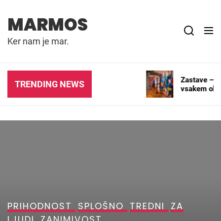
Skip
to
MARMOS
content
Ker nam je mar.
Tisk zastav za podjetja,
Zastave – pre
TRENDING NEWS
dogodke in promocijske
vsakem okolj
namene
PRIHODNOST
SPLOŠNO
TREDNI
ZA
LJUDI
ZANIMIVOST