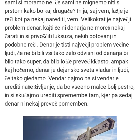
sami si moramo ne. če sami ne mignemo niti s
prstom kako bo kaj drugače? In ja, saj vem, lažje je
reči kot pa nekaj narediti, vem. Velikokrat je največji
problem denar, kajti če ni denarja ne moreš nekaj
čarati in si privoščiti luksuza, nekih potovanj in
podobne reči. Denar je tisti največji problem večine
ljudi, če ne bi bili vsi tako zelo odvisni od denarja bi
bilo tako super, da bi bilo že preveč kičasto, ampak
kaj hočemo, denar je dejansko sveta vladar in ljudi,
če tako gledamo. Vendar dajmo pa si vendarle
urediti naše življenje, da bo vseeno malce bolj pestro,
in si skušajmo urediti spremembe tam, kjer pa sedaj
denar ni nekaj preveč pomemben.