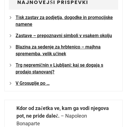
NAJNOVEJŠI PRISPEVKI
Tisk zastav za podjetja, dogodke in promocijske
namene
Zastave – prepoznavni simboli v vsakem okolju
Blazina za sedenje za hrbtenico – majhna
sprememba, velik učinek
Trg nepremičnin v Ljubljani: kaj se dogaja s
prodajo stanovanj?
V Grosuplje po …
Kdor od začetka ve, kam ga vodi njegova
pot, ne pride daleč.
– Napoleon
Bonaparte