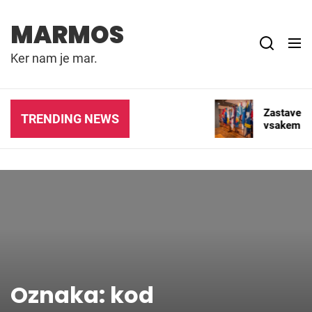
Skip
to
MARMOS
content
Ker nam je mar.
Tisk zastav za podjetja,
Zastave – p
TRENDING NEWS
dogodke in promocijske
vsakem oko
namene
Oznaka:
kod