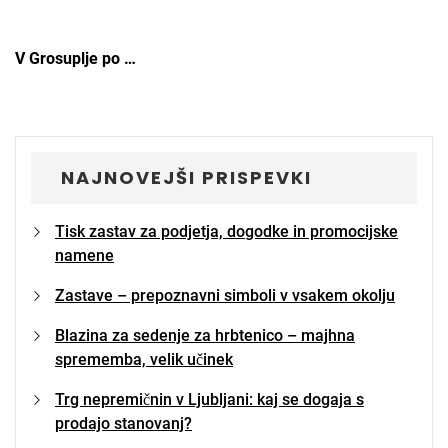
V Grosuplje po …
NAJNOVEJŠI PRISPEVKI
Tisk zastav za podjetja, dogodke in promocijske
namene
Zastave – prepoznavni simboli v vsakem okolju
Blazina za sedenje za hrbtenico – majhna
sprememba, velik učinek
Trg nepremičnin v Ljubljani: kaj se dogaja s
prodajo stanovanj?