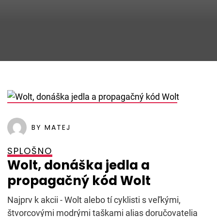
POSTED ON
5. JANUARJA, 2022
BY MATEJ
SPLOŠNO
Wolt, donáška jedla a
propagačný kód Wolt
Najprv k akcii - Wolt alebo tí cyklisti s veľkými,
štvorcovými modrými taškami alias doručovatelia