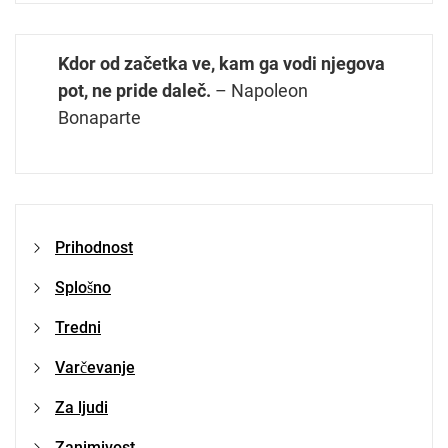
Kdor od začetka ve, kam ga vodi njegova
pot, ne pride daleč.
– Napoleon
Bonaparte
Prihodnost
Splošno
Tredni
Varčevanje
Za ljudi
Zanimivost