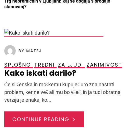
Trg nepremičnin v Ljubljani: kaj se dogaja s prodajo
stanovanj?
POSTED ON
29. OKTOBRA, 2021
BY MATEJ
SPLOŠNO
TREDNI
ZA LJUDI
ZANIMIVOST
Kako iskati darilo?
Če si ženska in moškemu kupuješ uro zna nastati
problem, ker ne veš ali mu bo všeč, in ja tudi obratna
verzija je enaka, ko...
CONTINUE READING