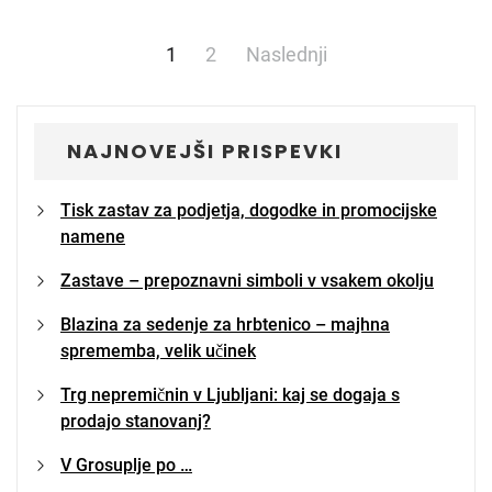
Številčenje
1
2
Naslednji
prispevkov
NAJNOVEJŠI PRISPEVKI
Tisk zastav za podjetja, dogodke in promocijske
namene
Zastave – prepoznavni simboli v vsakem okolju
Blazina za sedenje za hrbtenico – majhna
sprememba, velik učinek
Trg nepremičnin v Ljubljani: kaj se dogaja s
prodajo stanovanj?
V Grosuplje po …