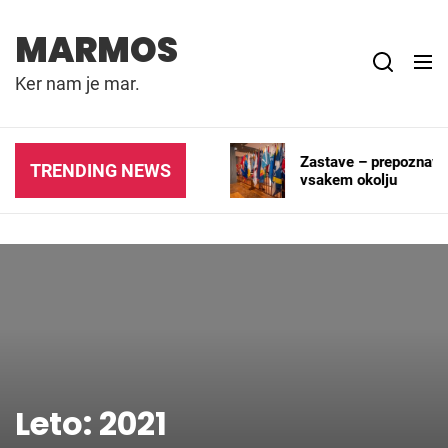
Skip
to
MARMOS
content
Ker nam je mar.
 podjetja,
Zastave – prepoznavni simb
TRENDING NEWS
omocijske
vsakem okolju
Leto:
2021