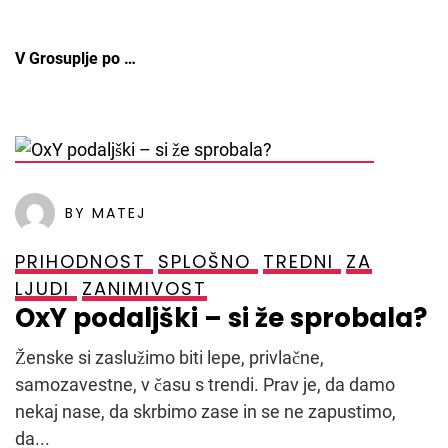
V Grosuplje po …
POSTED ON
26. DECEMBRA, 2021
BY MATEJ
PRIHODNOST
SPLOŠNO
TREDNI
ZA
LJUDI
ZANIMIVOST
OxY podaljški – si že sprobala?
Ženske si zaslužimo biti lepe, privlačne,
samozavestne, v času s trendi. Prav je, da damo
nekaj nase, da skrbimo zase in se ne zapustimo,
da...